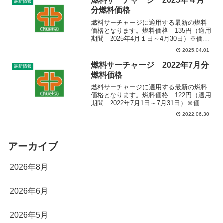
燃料サーチャージ 2025年４月
最新情報
は、ご了承い...
分燃料価格
燃料サーチャージに適用する最新の燃料
価格となります。燃料価格 135円（適用
期間 2025年4月１日～4月30日）※価格
は経済産業省資源エネルギー庁発表の産
2025.04.01
業用価格（軽油ローリー全国平均値）を
採用しております。※燃料サーチャージ
燃料サーチャージ 2022年7月分
最新情報
は、ご了承い...
燃料価格
燃料サーチャージに適用する最新の燃料
価格となります。燃料価格 122円（適用
期間 2022年7月1日～7月31日）※価格
は経済産業省資源エネルギー庁発表の産
2022.06.30
業用価格 （軽油ローリー全国平均値）を
採用しております。※燃料サーチャージ
は、ご了承...
アーカイブ
2026年8月
2026年6月
2026年5月