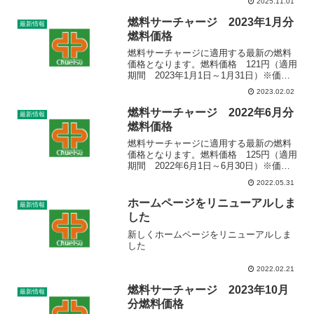
2025.11.01
産業用価格（軽油ローリー全国平均値）
を採用しております。※燃料サーチャー
燃料サーチャージ 2023年1月分
最新情報
ジは、ご了...
燃料価格
燃料サーチャージに適用する最新の燃料
価格となります。燃料価格 121円（適用
期間 2023年1月1日～1月31日）※価格
は経済産業省資源エネルギー庁発表の産
2023.02.02
業用価格（軽油ローリー全国平均値）を
採用しております。※燃料サーチャージ
燃料サーチャージ 2022年6月分
最新情報
は、ご了承い...
燃料価格
燃料サーチャージに適用する最新の燃料
価格となります。燃料価格 125円（適用
期間 2022年6月1日～6月30日）※価格
は経済産業省資源エネルギー庁発表の産
2022.05.31
業用価格（軽油ローリー全国平均値）を
採用しております。前々月の全国平均値
ホームページをリニューアルしま
最新情報
を当月に適用...
した
新しくホームページをリニューアルしま
した
2022.02.21
燃料サーチャージ 2023年10月
最新情報
分燃料価格