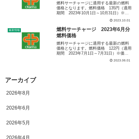
燃料サーチャージに適用する最新の燃料
価格となります。燃料価格 135円（適用
期間 2023年10月1日～10月31日）※価
格は経済産業省資源エネルギー庁発表の
2023.10.01
産業用価格（軽油ローリー全国平均値）
を採用しております。※燃料サーチャー
燃料サーチャージ 2023年6月分
最新情報
ジは、ご了...
燃料価格
燃料サーチャージに適用する最新の燃料
価格となります。燃料価格 122円（適用
期間 2023年7月1日～7月31日）※価格
は経済産業省資源エネルギー庁発表の産
2023.06.01
業用価格（軽油ローリー全国平均値）を
採用しております。※燃料サーチャージ
は、ご了承いただいたお客様より順次適
用させていただいております。
アーカイブ
2026年8月
2026年6月
2026年5月
2026年4月